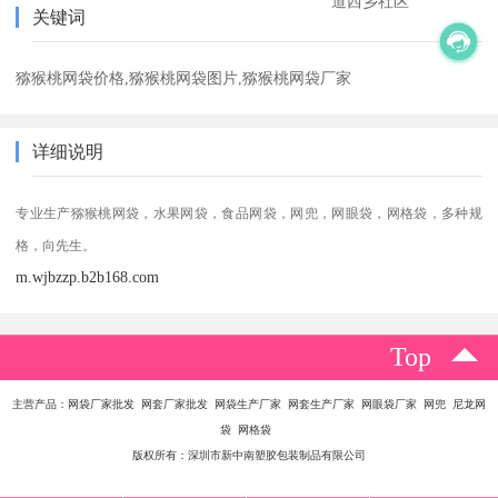
道西乡社区
关键词
猕猴桃网袋价格,猕猴桃网袋图片,猕猴桃网袋厂家
详细说明
专业生产猕猴桃
网袋
，水果网袋，食品网袋，网兜，网眼袋，网格袋，多种规
格，向先生。
m.wjbzzp.b2b168.com
Top
主营产品：网袋厂家批发 网套厂家批发 网袋生产厂家 网套生产厂家 网眼袋厂家 网兜 尼龙网
袋 网格袋
版权所有：深圳市新中南塑胶包装制品有限公司