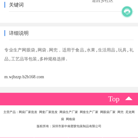
道西乡社区
关键词
详细说明
专业生产网眼袋,网袋.网兜，适用于食品,水果,生活用品,玩具,礼
品,工艺品等包装,多种规格选择.
m.wjbzzp.b2b168.com
Top
主营产品：网袋厂家批发 网套厂家批发 网袋生产厂家 网套生产厂家 网眼袋厂家 网兜 尼龙网
袋 网格袋
版权所有：深圳市新中南塑胶包装制品有限公司